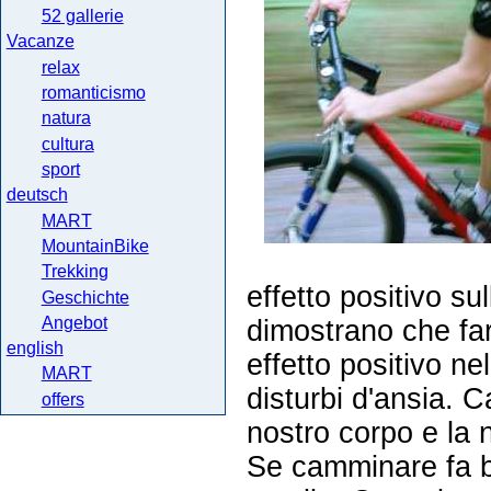
52 gallerie
Vacanze
relax
romanticismo
natura
cultura
sport
deutsch
MART
MountainBike
Trekking
effetto positivo su
Geschichte
Angebot
dimostrano che far
english
effetto positivo ne
MART
disturbi d'ansia. 
offers
nostro corpo e la 
Se camminare fa 