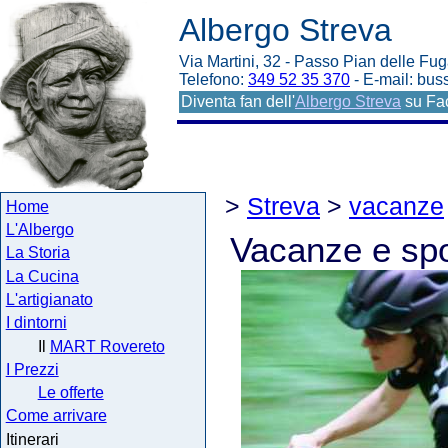
Albergo Streva
Via Martini, 32 - Passo Pian delle Fug
Telefono:
349 52 35 370
- E-mail: bu
Diventa fan dell'
Albergo Streva
su Fa
>
Streva
>
vacanze
Home
L'Albergo
Vacanze e spo
La Storia
La Cucina
L'artigianato
I dintorni
Il
MART Rovereto
I Prezzi
Le offerte
Come arrivare
Itinerari