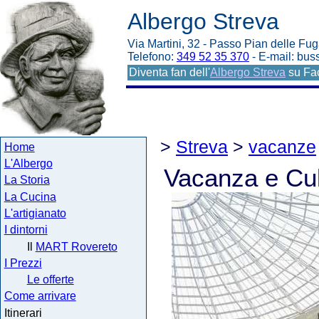
Albergo Streva
Via Martini, 32 - Passo Pian delle Fug
Telefono:
349 52 35 370
- E-mail: bu
Diventa fan dell'
Albergo Streva
su Fa
>
Streva
>
vacanze
Home
L'Albergo
Vacanza e Cul
La Storia
La Cucina
L'artigianato
I dintorni
Il
MART Rovereto
I Prezzi
Le offerte
Come arrivare
Itinerari