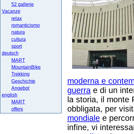
52 gallerie
Vacanze
relax
romanticismo
natura
cultura
sport
deutsch
MART
MountainBike
Trekking
moderna e conte
Geschichte
Angebot
guerra
e di un int
english
la storia, il mont
MART
obbligata, per visi
offers
mondiale
e percor
infine, vi interess