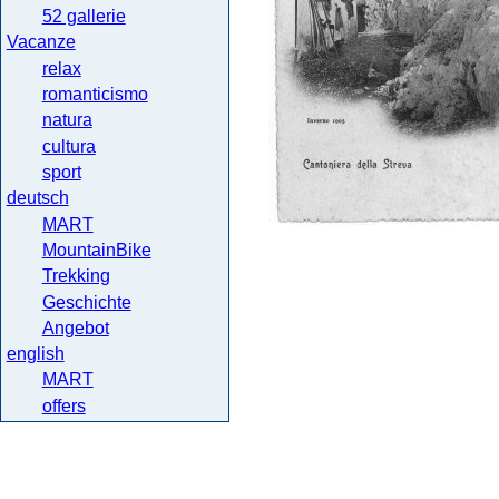
52 gallerie
Vacanze
relax
romanticismo
natura
cultura
sport
deutsch
MART
MountainBike
Trekking
Geschichte
Angebot
english
MART
offers