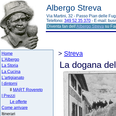
Albergo Streva
Via Martini, 32 - Passo Pian delle Fug
Telefono:
349 52 35 370
- E-mail: bu
Diventa fan dell'
Albergo Streva
su Fa
>
Streva
Home
L'Albergo
La dogana del
La Storia
La Cucina
L'artigianato
I dintorni
Il
MART Rovereto
I Prezzi
Le offerte
Come arrivare
Itinerari