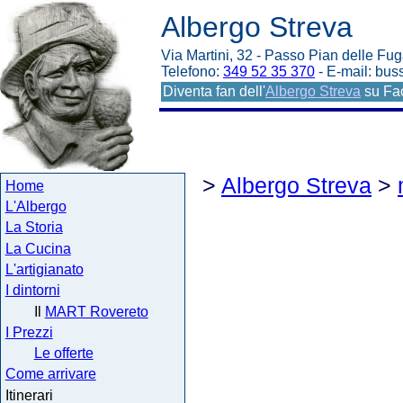
Albergo Streva
Via Martini, 32 - Passo Pian delle Fug
Telefono:
349 52 35 370
- E-mail: bu
Diventa fan dell'
Albergo Streva
su Fa
>
Albergo Streva
>
Home
L'Albergo
La Storia
La Cucina
L'artigianato
I dintorni
Il
MART Rovereto
I Prezzi
Le offerte
Come arrivare
Itinerari