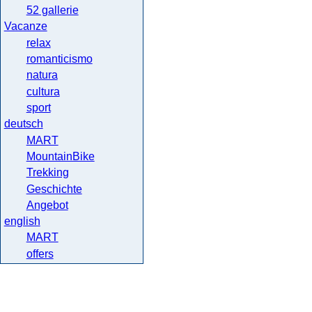
52 gallerie
Vacanze
relax
romanticismo
natura
cultura
sport
deutsch
MART
MountainBike
Trekking
Geschichte
Angebot
english
MART
offers