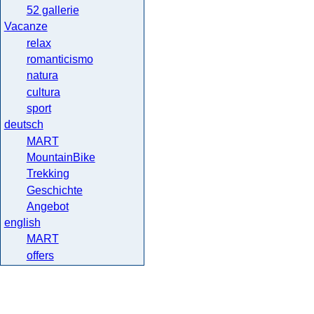
52 gallerie
Vacanze
relax
romanticismo
natura
cultura
sport
deutsch
MART
MountainBike
Trekking
Geschichte
Angebot
english
MART
offers