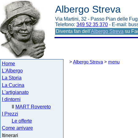
Albergo Streva
Via Martini, 32 - Passo Pian delle Fug
Telefono:
349 52 35 370
- E-mail: bu
Diventa fan dell'
Albergo Streva
su Fa
>
Albergo Streva
>
menu
Home
L'Albergo
La Storia
La Cucina
L'artigianato
I dintorni
Il
MART Rovereto
I Prezzi
Le offerte
Come arrivare
Itinerari