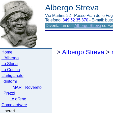
Albergo Streva
Via Martini, 32 - Passo Pian delle Fug
Telefono:
349 52 35 370
- E-mail: bu
Diventa fan dell'
Albergo Streva
su Fa
>
Albergo Streva
>
Home
L'Albergo
La Storia
La Cucina
L'artigianato
I dintorni
Il
MART Rovereto
I Prezzi
Le offerte
Come arrivare
Itinerari