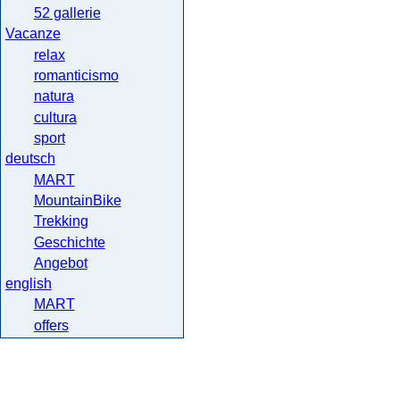
52 gallerie
Vacanze
relax
romanticismo
natura
cultura
sport
deutsch
MART
MountainBike
Trekking
Geschichte
Angebot
english
MART
offers