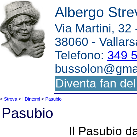
Albergo Stre
Via Martini, 32
38060 - Vallars
Telefono:
349 
bussolon@gma
Diventa fan dell
>
Streva
>
I Dintorni
>
Pasubio
Pasubio
Il Pasubio da