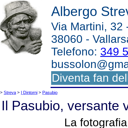
Albergo Stre
Via Martini, 32
38060 - Vallars
Telefono:
349 
bussolon@gma
Diventa fan dell
>
Streva
>
I Dintorni
>
Pasubio
Il Pasubio, versante 
La fotografia